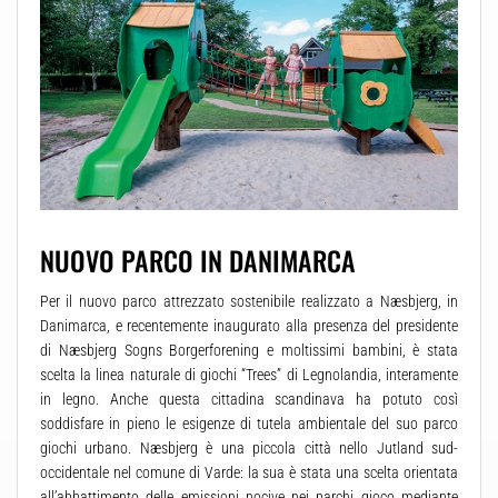
NUOVO PARCO IN DANIMARCA
Per il nuovo parco attrezzato sostenibile realizzato a Næsbjerg, in
Danimarca, e recentemente inaugurato alla presenza del presidente
di Næsbjerg Sogns Borgerforening e moltissimi bambini, è stata
scelta la linea naturale di giochi “Trees” di Legnolandia, interamente
in legno. Anche questa cittadina scandinava ha potuto così
soddisfare in pieno le esigenze di tutela ambientale del suo parco
giochi urbano. Næsbjerg è una piccola città nello Jutland sud-
occidentale nel comune di Varde: la sua è stata una scelta orientata
all’abbattimento delle emissioni nocive nei parchi gioco mediante